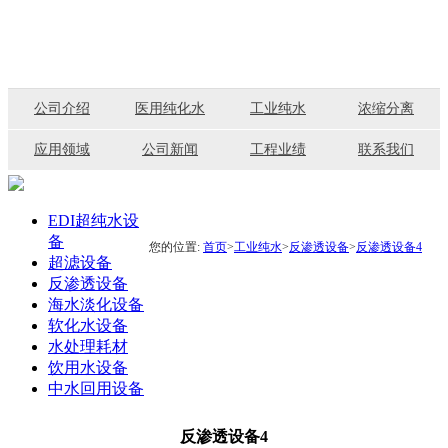
公司介绍
医用纯化水
工业纯水
浓缩分离
应用领域
公司新闻
工程业绩
联系我们
EDI超纯水设
备
您的位置:
首页
>
工业纯水
>
反渗透设备
>
反渗透设备4
超滤设备
反渗透设备
海水淡化设备
软化水设备
水处理耗材
饮用水设备
中水回用设备
反渗透设备4